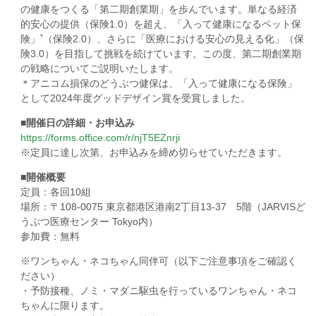
の健康をつくる「第二期創業期」を歩んでいます。単なる経済
的安心の提供（保険1.0）を超え、「入って健康になるペット保
*
険」
（保険2.0）、さらに「医療における安心の見える化」（保
険3.0）を目指して挑戦を続けています。この度、第二期創業期
の戦略についてご説明いたします。
＊アニコム損保のどうぶつ健保は、「入って健康になる保険」
として2024年度グッドデザイン賞を受賞しました。
■開催日の詳細・お申込み
https://forms.office.com/r/njT5EZnrji
※定員に達し次第、お申込みを締め切らせていただきます。
■開催概要
定員：各回10組
場所：〒108-0075 東京都港区港南2丁目13-37 5階（JARVISど
うぶつ医療センター Tokyo内）
参加費：無料
※ワンちゃん・ネコちゃん同伴可（以下ご注意事項をご確認く
ださい）
・予防接種、ノミ・マダニ駆虫を行っているワンちゃん・ネコ
ちゃんに限ります。