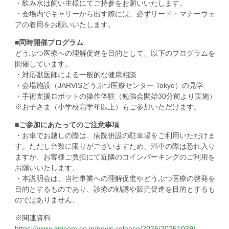
・飲み水は飼い主様にてご持参をお願いいたします。
・会場内でキャリーから出す際には、必ずリード・マナーウェ
アの着用をお願いいたします。
■同時開催プログラム
どうぶつ医療への理解促進を目的として、以下のプログラムを
開催しています。
・対応獣医師による一般的な健康相談
・会場施設（JARVISどうぶつ医療センター Tokyo）の見学
・手術支援ロボットの操作体験（勉強会開始30分前より実施）
※お子さま（小学校高学年以上）もご参加いただけます。
■ご参加にあたってのご注意事項
・お車でお越しの際は、病院併設の駐車場をご利用いただけま
す。ただし台数に限りがございますため、満車の際は恐れ入り
ますが、お客様ご負担にて近隣のコインパーキングのご利用を
お願いいたします。
・本説明会は、当社事業への理解促進やどうぶつ医療の啓発を
目的とするものであり、診療の勧誘や販売促進を目的とするも
のではありません。
※関連資料
https://www.anicom.co.jp/news-release/2025/20251029/