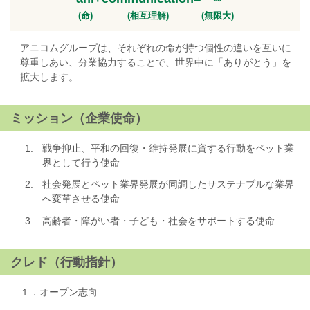
(命)
(相互理解)
(無限大)
アニコムグループは、それぞれの命が持つ個性の違いを互いに
尊重しあい、分業協力することで、世界中に「ありがとう」を
拡大します。
ミッション（企業使命）
1.
戦争抑止、平和の回復・維持発展に資する行動をペット業
界として行う使命
2.
社会発展とペット業界発展が同調したサステナブルな業界
へ変革させる使命
3.
高齢者・障がい者・子ども・社会をサポートする使命
クレド（行動指針）
１．オープン志向